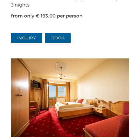
3 nights
from only
€ 193.00
per person
INQUIRY
BOOK