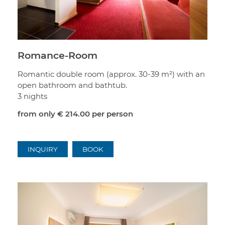
Romance-Room
Romantic double room (approx. 30-39 m²) with an
open bathroom and bathtub.
3 nights
from only
€ 214.00
per person
INQUIRY
BOOK