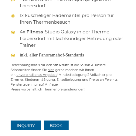
Loipersdorf
1x kuscheliger Bademantel pro Person für
Ihren Thermenbesuch
4x
Fitness
-Studio Galaxy in der Therme
Loipersdorf mit fachkundiger Betreuung oder
Trainer
inkl. aller Panoramahof-Standards
Berechnungsbasis für den
"ab Preis"
ist die Saison A: unsere
Saisonzeiten finden Sie
hier
, gerne machen wir Ihnen
ein
unverbindliches Angebot
! Mindestbelegung 2 Vollzahler pro
Zimmer. Kinderermäßigung, Einzelbelegung und Preise an Feier- u.
Fenstertagen nur auf Anfrage.
Preise vorbehaltlich Thermenpreisänderungen!
INQUIRY
BOOK