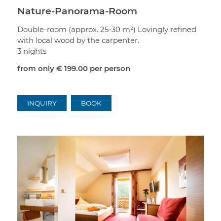
Nature-Panorama-Room
Double-room (approx. 25-30 m²) Lovingly refined
with local wood by the carpenter.
3 nights
from only
€ 199.00
per person
INQUIRY
BOOK