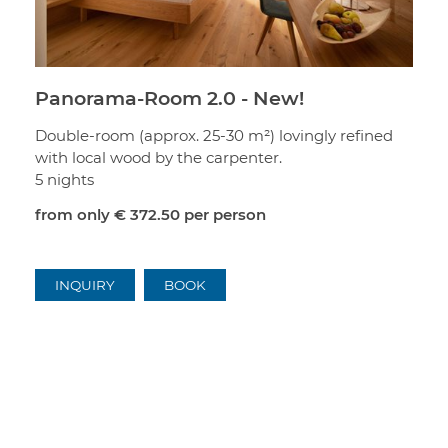
Panorama-Room 2.0 - New!
Double-room (approx. 25-30 m²) lovingly refined
with local wood by the carpenter.
5 nights
from only
€ 372.50
per person
INQUIRY
BOOK