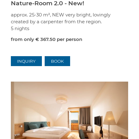
Nature-Room 2.0 - New!
approx. 25-30 m², NEW very bright, lovingly
created by a carpenter from the region.
5 nights
from only
€ 367.50
per person
INQUIRY
BOOK