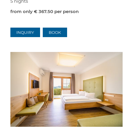
5 nights
from only
€ 367.50
per person
INQUIRY
BOOK