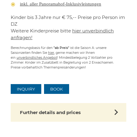
inkl. aller Panoramahof-Inklusivleistungen
Kinder bis 3 Jahre nur € 75,-- Preise pro Person im
DZ
Weitere Kinderpreise bitte
hier unverbindlich
anfragen!
Berechnungsbasis für den
"ab Preis"
ist die Saison A: unsere
Saisonzeiten finden Sie
hier
, gerne machen wir Ihnen
ein
unverbindliches Angebot
! Mindestbelegung 2 Vollzahler pro
Zimmer. Kinder im Zusatzbett in Begleitung von 2 Erwachsenen.
Preise vorbehaltlich Thermenpreisänderungen!
INQUIRY
BOOK
Further details and prices