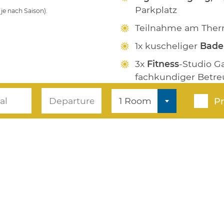
Parkplatz
(je nach Saison).
Teilnahme am Ther
1x kuscheliger
Bade
3x
Fitness
-Studio G
fachkundiger Betre
inkl. aller Panoramahof-
1 Room
P
gerne auch im
Romant
Funktion
buchbar
.
Bitte teilen Sie uns bei
Zimmerwunsch mit!
INQUIRY
BOOK