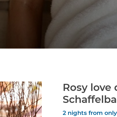
Rosy love 
Schaffelb
2 nights
from onl