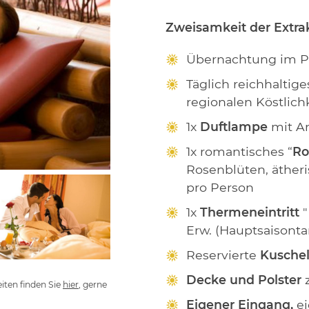
Zweisamkeit der Extrak
Übernachtung im P
Täglich reichhalti
regionalen Köstlich
1x
Duftlampe
mit A
1x romantisches “
Ro
Rosenblüten, äther
pro Person
1x
Thermeneintritt
Erw. (Hauptsaisontar
Reservierte
Kuschel
Decke und Polster
eiten finden Sie
hier
, gerne
Eigener Eingang,
ei