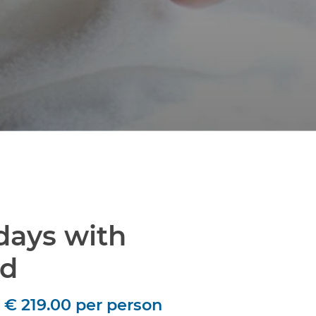
days with
ad
y
€ 219.00
per person