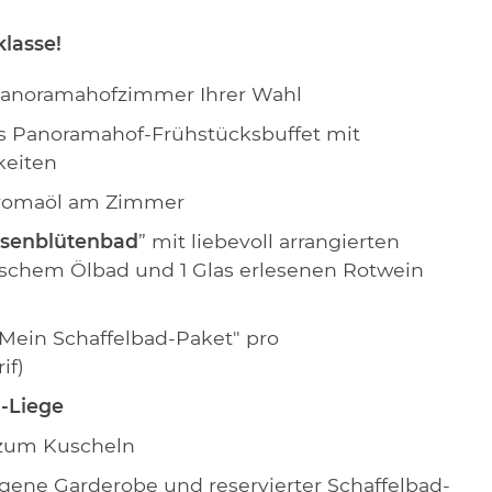
lasse!
anoramahofzimmer Ihrer Wahl
ges Panoramahof-Frühstücksbuffet mit
keiten
romaöl am Zimmer
senblütenbad
” mit liebevoll arrangierten
ischem Ölbad und 1 Glas erlesenen Rotwein
"Mein Schaffelbad-Paket" pro
if)
-Liege
zum Kuscheln
gene Garderobe und reservierter Schaffelbad-