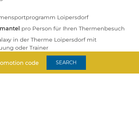
mensportprogramm Loipersdorf
mantel
pro Person für Ihren Thermenbesuch
alaxy in der Therme Loipersdorf mit
uung oder Trainer
Inklusivleistungen
romotion code
SEARCH
ikzimmer
oder
mit Whirlpool-
 der
Anfrage
oder Reservierung Ihren
ORDER VOUCHER