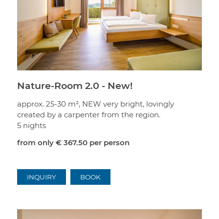
Nature-Room 2.0 - New!
approx. 25-30 m², NEW very bright, lovingly
created by a carpenter from the region.
5 nights
from only
€ 367.50
per person
INQUIRY
BOOK