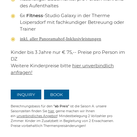
des Aufenthaltes
6x
Fitness
-Studio Galaxy in der Therme
Loipersdorf mit fachkundiger Betreuung oder
Trainer
inkl. aller Panoramahof-Inklusivleistungen
Kinder bis 3 Jahre nur € 75,-- Preise pro Person im
DZ
Weitere Kinderpreise bitte
hier unverbindlich
anfragen!
INQUIRY
BOOK
Berechnungsbasis für den
"ab Preis"
ist die Saison A: unsere
Saisonzeiten finden Sie
hier
, gerne machen wir Ihnen
ein
unverbindliches Angebot
! Mindestbelegung 2 Vollzahler pro
Zimmer. Kinder im Zusatzbett in Begleitung von 2 Erwachsenen.
Preise vorbehaltlich Thermenpreisänderungen!