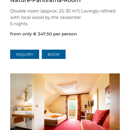
Double-room (approx. 25-30 m²) Lovingly refined
with local wood by the carpenter.
5 nights
from only
€ 347.50
per person
INQUIRY
BOOK