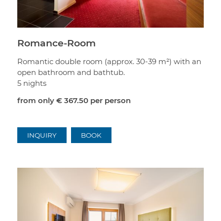
Romance-Room
Romantic double room (approx. 30-39 m²) with an
open bathroom and bathtub.
5 nights
from only
€ 367.50
per person
INQUIRY
BOOK