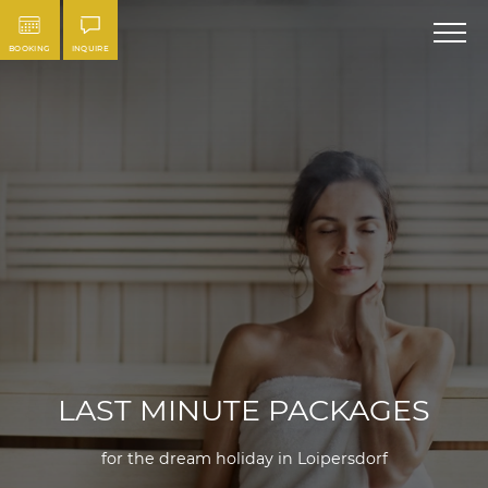
BOOKING
INQUIRE
LAST MINUTE PACKAGES
for the dream holiday in Loipersdorf