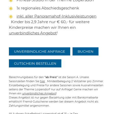
1x regionales Abschiedsgeschenk
inkl. aller Panoramahof-Inklusivleistungen
Kinder bis 2,9 Jahre nur € 60,- für weitere
Kinderpreise machen wir Ihnen ein
unverbindliches Angebot
!
UNVERBINDLICHE ANFRAGE
BUCHEN
GUTSCHEIN BESTELLEN
Berechnungsbasis für den
"ab Preis"
ist die Saison A. Unsere
Saisonzeiten finden Sie
hier
. Mindestbelegung 2 Vollzahler pro Zimmer.
Einzelbelegung und Preise für andere Saisonen sowie Ausnahmezeiten
seitens der Therme Loipersdorf nur auf Anfrage! Gerne machen wir
Ihnen ein
unverbindliches Angebot
!
Dieses Angebot ist nur gegen Barzahlung oder mit Bankomatkarte
erhältlich! Fremd-Gutscheine werden bei diesem Angebot nicht als
Zahlungsmittel angenommen.
*** Aufpreis Schaffelbad Loipersdorf ab € 15,-- je Tag.