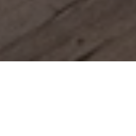
Reservierung ihres Urlaubes
mit Bestpreisgarantie
Nur hier buchen Sie Ihren Hotel Panoramahof
Loipersdorf Urlaub am günstigsten und direkt bei
Familie Strobl.
1. Ihre Anreise