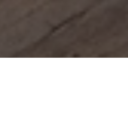
Reservierung ihres Urlaubes
mit Bestpreisgarantie
Nur hier buchen Sie Ihren Hotel Panoramahof
Loipersdorf Urlaub am günstigsten und direkt bei
Familie Strobl.
1. Ihre Anreise