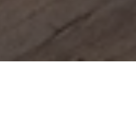
Reservierung ihres Urlaubes
mit Bestpreisgarantie
Nur hier buchen Sie Ihren Hotel Panoramahof
Loipersdorf Urlaub am günstigsten und direkt bei
Familie Strobl.
1. Ihre Anreise