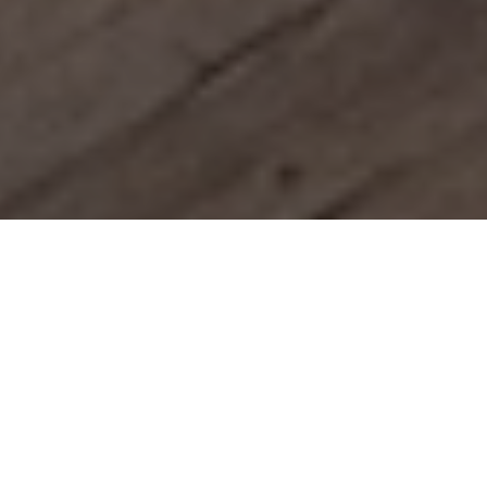
Reservierung ihres Urlaubes
mit Bestpreisgarantie
Nur hier buchen Sie Ihren Hotel Panoramahof
Loipersdorf Urlaub am günstigsten und direkt bei
Familie Strobl.
1. Ihre Anreise