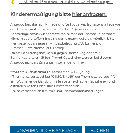
inkl. aller Panoramahof-Inklusivleistungen
Kinderermäßigung bitte
hier anfragen.
Angebot buchbar auf Anfrage und Verfügbarkeit frühestens 5 Tage vor
der Anreise für Anreisetage von So bis Mi (ausgenommen Ferien- Feier-
Fenstertage sowie Ausnahmezeiten seitens der Therme Loipersdorf).
Nicht inkludierte Termine sind gerne gegen Aufpreis möglich,
bitte
hier kostenlos anfragen
! Mindestbelegung 2 Vollzahler pro
Zimmer. Einzelzimmer
auf Anfrage
!
Dieses Sonderangebot ist nur gegen Barzahlung oder mit
Bankomatkarte erhältlich! Fremd-Gutscheine werden bei diesem
Angebot nicht als Zahlungsmittel angenommen.
***Aufpreis Schaffelbad Loipersdorf ab € 15,-- je Tag.
* Thermensaisonzuschlag (€ 8,50/Eintritt) der Therme Loipersdorf fällt
am Wochenende (Sa.+So.), in allen österreichischen Schulferien und
österreichweiten Feier- und Fenstertagen an.
Preise vorbehaltlich Irrtümer und Thermenpreisänderungen!
UNVERBINDLICHE ANFRAGE
BUCHEN