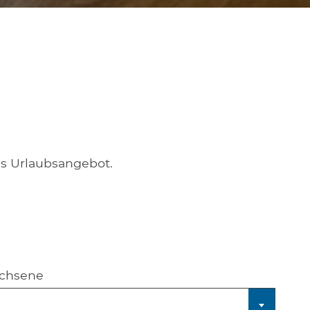
es Urlaubsangebot.
achsene