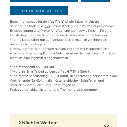
GUTSCHEIN BESTELLEN
Berechnungsbasis für den
"ab Preis"
ist die Saison A. Unsere
Saisonzeiten finden Sie
hier
. Mindestbelegung 2 Vollzahler pro Zimmer.
Einzelbelegung und Preise für Wochenenden, sowie Ferien-, Feier- u.
Fenstertagen, andere Saisonen sowie Ausnahmezeiten seitens der
Therme Loipersdorf nur auf Anfrage! Gerne machen wir Ihnen ein
unverbindliches Angebot
!
Dieses Angebot ist nur gegen Barzahlung oder mit Bankomatkarte
erhältlich! Provisionspflichtige Gutscheine werden bei diesem Angebot
nicht als Zahlungsmittel angenommen.
* Thermeneintritt ab 16:00 Uhr
***Aufpreis Schaffelbad Loipersdorf ab € 7,50 je Eintritt.
* Thermensaisonzuschlag (€ 6,--/Eintritt) der Therme Loipersdorf fällt am
Wochenende (Sa.+So.), in allen österreichischen Schulferien und
österreichweiten Feier- und Fenstertagen an.
Preise vorbehaltlich Irrtümer und Thermenpreisänderungen!
2 Nächte: Weitere