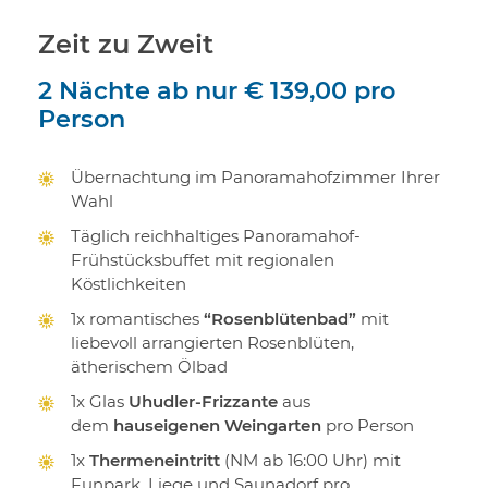
Zeit zu Zweit
2 Nächte
ab nur
€ 139,00
pro
Person
Übernachtung im Panoramahofzimmer Ihrer
Wahl
Täglich reichhaltiges Panoramahof-
Frühstücksbuffet mit regionalen
Köstlichkeiten
1x romantisches
“Rosenblütenbad”
mit
liebevoll arrangierten Rosenblüten,
ätherischem Ölbad
1x Glas
Uhudler-Frizzante
aus
dem
hauseigenen Weingarten
pro Person
1x
Thermeneintritt
(NM ab 16:00 Uhr) mit
Funpark, Liege und Saunadorf pro