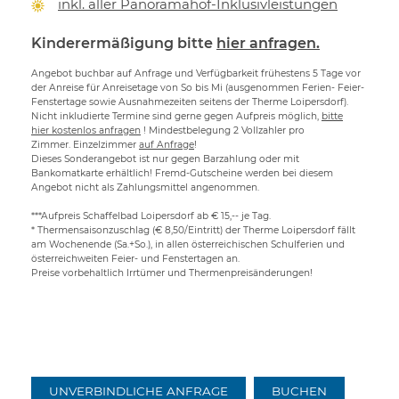
inkl. aller Panoramahof-Inklusivleistungen
Kinderermäßigung bitte
hier anfragen.
Angebot buchbar auf Anfrage und Verfügbarkeit frühestens 5 Tage vor
der Anreise für Anreisetage von So bis Mi (ausgenommen Ferien- Feier-
Fenstertage sowie Ausnahmezeiten seitens der Therme Loipersdorf).
Nicht inkludierte Termine sind gerne gegen Aufpreis möglich,
bitte
hier kostenlos anfragen
! Mindestbelegung 2 Vollzahler pro
Zimmer. Einzelzimmer
auf Anfrage
!
Dieses Sonderangebot ist nur gegen Barzahlung oder mit
Bankomatkarte erhältlich! Fremd-Gutscheine werden bei diesem
Angebot nicht als Zahlungsmittel angenommen.
***Aufpreis Schaffelbad Loipersdorf ab € 15,-- je Tag.
* Thermensaisonzuschlag (€ 8,50/Eintritt) der Therme Loipersdorf fällt
am Wochenende (Sa.+So.), in allen österreichischen Schulferien und
österreichweiten Feier- und Fenstertagen an.
Preise vorbehaltlich Irrtümer und Thermenpreisänderungen!
UNVERBINDLICHE ANFRAGE
BUCHEN