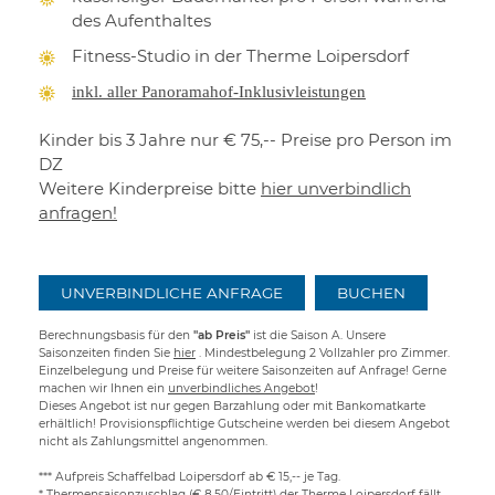
des Aufenthaltes
Fitness-Studio in der Therme Loipersdorf
inkl. aller Panoramahof-Inklusivleistungen
Kinder bis 3 Jahre nur € 75,-- Preise pro Person im
DZ
Weitere Kinderpreise bitte
hier unverbindlich
anfragen!
UNVERBINDLICHE ANFRAGE
BUCHEN
Berechnungsbasis für den
"ab Preis"
ist die Saison A. Unsere
Saisonzeiten finden Sie
hier
. Mindestbelegung 2 Vollzahler pro Zimmer.
Einzelbelegung und Preise für weitere Saisonzeiten auf Anfrage! Gerne
machen wir Ihnen ein
unverbindliches Angebot
!
Dieses Angebot ist nur gegen Barzahlung oder mit Bankomatkarte
erhältlich! Provisionspflichtige Gutscheine werden bei diesem Angebot
nicht als Zahlungsmittel angenommen.
*** Aufpreis Schaffelbad Loipersdorf ab € 15,-- je Tag.
* Thermensaisonzuschlag (€ 8,50/Eintritt) der Therme Loipersdorf fällt