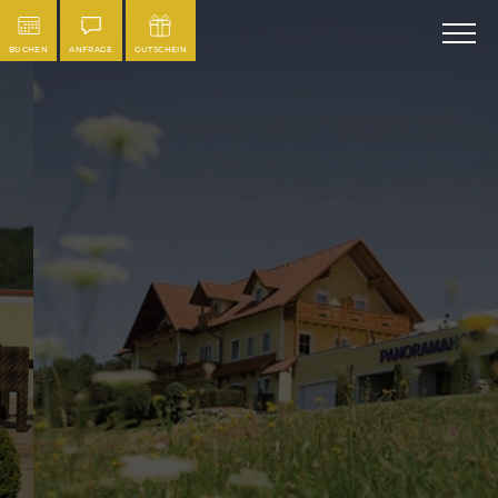
BUCHEN
ANFRAGE
GUTSCHEIN
PANORAMAHOF
LOIPERSDORF
Ihr Wohlfühl-Hotel im steirischen Hügelland und
Südburgenland